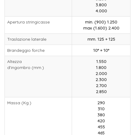
3.800
4.000
Apertura stringicasse
min. (900) 1.250
max (1.600) 2.400
Traslazione laterale
mm. 125 + 125
Brandeggio forche
10° + 10°
Altezza
1.550
d'ingombro (mm.)
1.800
2.000
2.300
2.700
2.850
Massa (Kg.)
290
310
380
420
455
465